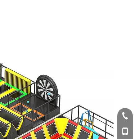
+86-577-674999
+86-1806649881