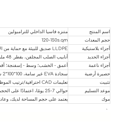
اسم المنتج
متنزه فاسيا الداخلي للترامبولين
حجم المعدات
120-150s.qm
أجزاء بلاستيكية
LLDPE صديق للبيئة مع حماية من الأشعة فوق البنفسجية
أجزاء الحديد
أنابيب الصلب المجلفن، بقطر. 48 ملم، سمك الجدار 2.2 ملم
أجزاء ناعمة
أعمق - الخشب؛ وسط - إسفنجة؛ أقصى-
حصيرة أرضية
سجادة EVA غير سامة، 100*100*2 سم
تثبيت
تعليمات CAD احترافية/ترتيب الموظفين للتثبيت.
موعد التسليم
حوالي 7-25 يومًا، اعتمادًا على الحجم وجدول ورشة العمل.
موك
يعتمد على حجم المساحة لديك، وعادة ما تحتاج إلى 15 مت
、