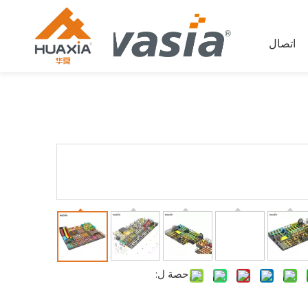
اتصال
حصة ل: