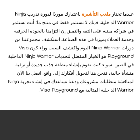
عندما تختار
ملعب التأشيرة
باعتبارك موردًا لدورة تدريب Ninja
Warrior الداخلية، فإنك لا تستثمر فقط في منتج ما؛ أنت تستثمر
في شراكة مبنية على الثقة والتميز. إن التزامنا بالجودة الحرفية
وخدمة العملاء يميزنا في هذه الصناعة. استكشف مجموعتنا من
دورات Ninja Warrior اليوم واكتشف السبب وراء كون Visa
Playground هو الخيار المفضل لتحديات Ninja Warrior الداخلية
في الصين. سواء كنت تقوم بإنشاء منطقة جذب جديدة أو ترقية
6 أفضل الأشياء حول افتتاح مركز ملعب داخلي
منشأة حالية، فنحن هنا لتحويل أفكارك إلى واقع. اتصل بنا الآن
يعد اتخاذ القرار بإنشاء مركز ملعب داخلي مهمة صعبة. إنها تنطوي على مر
لمناقشة متطلبات مشروعك ودعنا نساعدك في إنشاء تجربة Ninja
Warrior الداخلية المثالية مع Visa Playground.