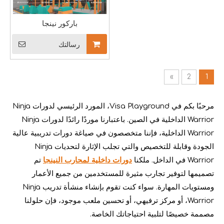
باركور نينجا
رسالتك
»
2
1
بحاجة إلى مساعدة بشأن استيراد الملاعب الداخلية من الصين
عند استيراد ملاعب داخلية من الصين، هناك الكثير من الالتباس. يعد فه
مرحبًا بكم في Visa Playground، المورد الرئيسي لدورات Ninja
Warrior الداخلية في الصين. باعتبارنا موردًا رائدًا لدورات Ninja
Warrior الداخلية، فإننا متخصصون في صياغة دورات تدريبية عالية
الجودة وقابلة للتخصيص والتي تجلب الإثارة لتحديات Ninja
Warrior في الداخل. ملكنا
دورات داخلية لمحارب النينجا
تم
تصميمها لتوفير تجارب مثيرة للمستخدمين من جميع الأعمار
ومستويات المهارة. سواء كنت تقوم بإنشاء منشأة تدريب Ninja
Warrior، أو مركز ترفيهي، أو تحسين ملعب موجود، فإن حلولنا
مصممة خصيصًا لتلبية احتياجاتك الخاصة.