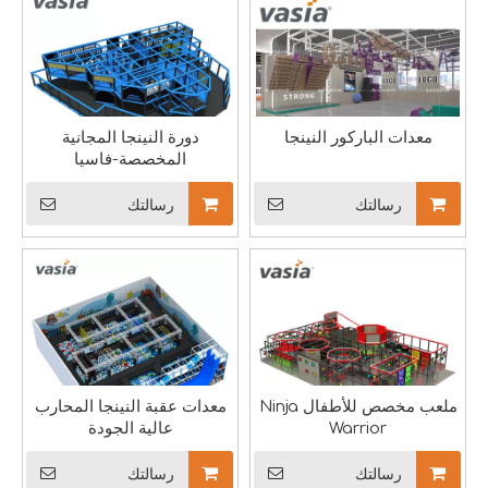
يؤكد الإنجاز الأخير لملعب الأطفال الضخم الذي تبلغ مساحته 700 متر مربع في قلب مدينة نيويورك بالولايات المتحدة الأمريكية، على أهمية الدقة في كل مرحلة، بدءًا من تصور موضوعات التصميم وحتى تنفيذ تفاصيل الإنتاج ببراعة. مسعى تصميم وبناء s
معدات الباركور النينجا
دورة النينجا المجانية
المخصصة-فاسيا
رسالتك
رسالتك
ملعب بمساحة 594² في الهند
اكتشاف الملعب الكوني في الهند: حيث يلتقي اللعب بالكون في زاوية ن
ملعب مخصص للأطفال Ninja
معدات عقبة النينجا المحارب
Warrior
عالية الجودة
رسالتك
رسالتك