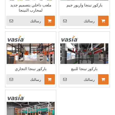
باركور نينجا واريور جيم
ملعب داخلي بتصميم جديد
لمحارب النينجا
رسالتك
رسالتك
أساسيات الاستثمار المبتدئ في حديقة الترامبولين
حديقة الترامبولين، والمعروفة أيضًا باسم حديقة القفز أو الحديقة الهوا
باركور نينجا للبيع
باركور نينجا التجاري
رسالتك
رسالتك