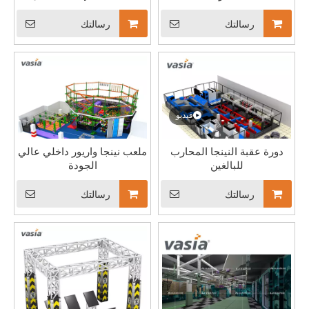
رسالتك
رسالتك
تهانينا لشركة Vasia Playground لحصولها على أول مؤهل مختبري معتمد من QTL في صناعة الترفيه
منحت SGS، وهي هيئة مشهورة في مجال ضمان الجودة، شركتنا اعتماد QTL المرموق لمرافق مختبراتنا. يشير هذا الاعتراف إلى أن إجراءات الاختبار لدينا تلبي المعايير الصارمة التي وضعتها SGS، والتي تشمل كل شيء بدءًا من بيئة الاختبار والتجهيزات.
فيديو
دورة عقبة النينجا المحارب
ملعب نينجا واريور داخلي عالي
للبالغين
الجودة
رسالتك
رسالتك