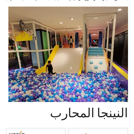
النينجا المحارب
الانتهاء من إنشاء ملعب للأطفال بمساحة 700² في نيويورك بالولايات المتحدة الأمريكية