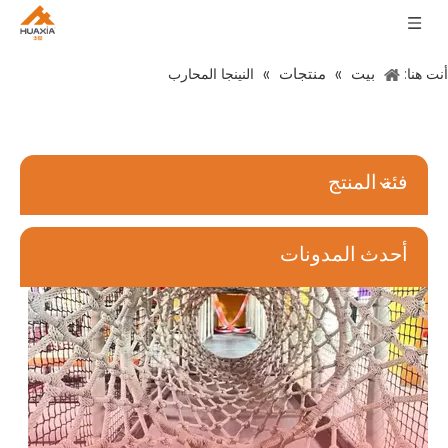
بيت
منتجات
أنت هنا:
»
»
النينجا المحارب
6 أفضل الأشياء حول افتتاح مركز ملعب داخلي
يعد اتخاذ القرار بإنشاء مركز ملعب داخلي مهمة صعبة. إنها تنطوي على مر
فئة المنتج
أحدث المدونات