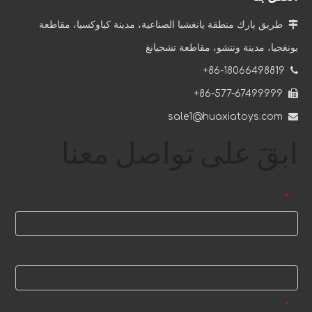

طريق بارك منطقة يانغشيا الصناعية، مدينة كياوكسيا، مقاطعة
ملعب الغابة الداخلي بمساحة 1100² في الإكوادور
يونغجيا، مدينة ونتشو، مقاطعة تشجيانغ
بدءًا من اختيار المواد ووصولاً إلى أساليب البناء، تم التخطيط لكل 
86-18066498819+

86-577-67499999+

sale1@huaxiatoys.com

ابقَ على تواصل معنا
بريد إلكتروني
*
اسم
رسالة
*