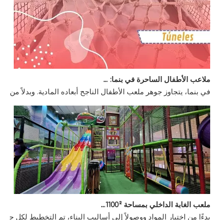
ملاعب الأطفال الساحرة في بنما: حديقة الفرح والأمان
في بنما، يتجاوز جوهر ملعب الأطفال الناجح أبعاده المادية. وبدلاً من
ملعب الغابة الداخلي بمساحة 1100² في الإكوادور
بدءًا من اختيار المواد ووصولاً إلى أساليب البناء، تم التخطيط لكل 