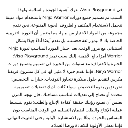
في Visa Playground، ندرك أهمية الجودة والسلامة. ولهذا
السبب تم تصميم جميع دورات Ninja Warrior باستخدام مواد متينة
تتحمل الاستخدام المكثف والظروف الجوية المتنوعة. نحن نقدم
مجموعة من المواد للاختيار من بينها، مما يضمن أن الدورة التدريبية
الخاصة بك لا تبدو رائعة فحسب، بل تقدم أيضًا أداءً جيدًا بشكل
استثنائي مع مرور الوقت. يعد اختيار المورد المناسب لدورة Ninja
Warrior أمرًا بالغ الأهمية. إليك سبب تميز Visa Playground:
كيفية تصميم ملعب داخلي جذاب
الخبرة والاحتراف: مع سنوات من الخبرة في تصميم وتصنيع دورات
توفر الملاعب الداخلية العديد من المزايا المتميزة لتنمية الأطفال. 
Ninja Warrior، فإننا نقدم خبرة لا مثيل لها في كل مشروع. فريقنا
مكرس لتقديم حلول مبتكرة تتجاوز التوقعات. خيارات التخصيص:
نحن نؤمن بقوة التخصيص. سواء كانت لديك تفضيلات تصميمية
محددة أو تحتاج إلى تعديلات لتناسب مساحتك، فإن نهجنا المرن
يضمن أن تصبح رؤيتك حقيقة. كفاءة الإنتاج والطلب: نقوم بتبسيط
عملية الإنتاج والطلب لضمان التسليم في الوقت المناسب دون
المساس بالجودة. بدءًا من الاستشارة الأولية وحتى التثبيت النهائي،
فإننا نعطي الأولوية للكفاءة ورضا العملاء.