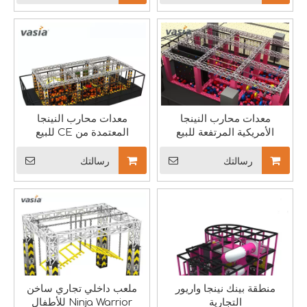
معدات محارب النينجا
معدات محارب النينجا
الأمريكية المرتفعة للبيع
المعتمدة من CE للبيع
ملعب داخلي مذهل بمساحة 890² في الولايات المتحدة
رسالتك
رسالتك
نحن نصمم حلول ملاعب مخصصة مصممة خصيصًا لتناسب الجماليات الفريدة 
منطقة بينك نينجا واريور
ملعب داخلي تجاري ساخن
التجارية
Ninja Warrior للأطفال