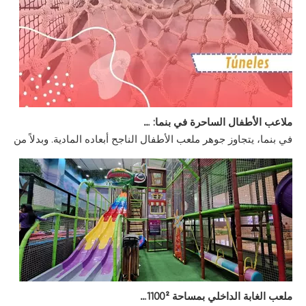
ملاعب الأطفال الساحرة في بنما: حديقة الفرح والأمان
في بنما، يتجاوز جوهر ملعب الأطفال الناجح أبعاده المادية. وبدلاً من
ملعب الغابة الداخلي بمساحة 1100² في الإكوادور
بدءًا من اختيار المواد ووصولاً إلى أساليب البناء، تم التخطيط لكل 