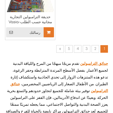
حديقة الترامبولين التجارية
مجانية حسب الطلب-Vasia
رسالتك
بحاجة إلى مساعدة بشأن استيراد الملاعب الداخلية من الصين
»
5
4
3
2
1
عند استيراد ملاعب داخلية من الصين، هناك الكثير من الالتباس. يعد فه
حدائق الترامبولين
تقدم مزيجًا مبهجًا من المرح واللياقة البدنية
لجميع الأعمار. بفضل الأسطح المرتدة المترابطة وحفر الرغوة،
تدعو هذه المتنزهات الزوار إلى تحدي الجاذبية واستكشاف إثارة
الطيران. من الأطفال الصغار إلى الرياضيين المخضرمين،
حدائق
الترامبولين
توفير بيئة شاملة للجميع لتجاوز حدودهم والتمتع بحرية
الحركة. وبعيدًا عن اندفاع الأدرينالين، فإن القفز على الترامبولين
يعزز الصحة البدنية والتواصل الاجتماعي، مما يجعله تمرينًا ممتعًا
للجميع. تُعد حدائق الترامبولين مراكز نابضة بالحياة للفرح والصداقة