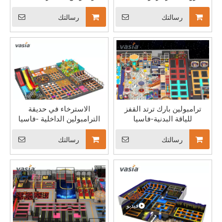
فاسيا
-فاسيا
رسالتك
رسالتك
تهانينا لشركة Vasia Playground لحصولها على أول مؤهل مختبري معتمد من QTL في صناعة الترفيه
منحت SGS، وهي هيئة مشهورة في مجال ضمان الجودة، شركتنا اعتماد QTL المرموق لمرافق مختبراتنا. يشير هذا الاعتراف إلى أن إجراءات الاختبار لدينا تلبي المعايير الصارمة التي وضعتها SGS، والتي تشمل كل شيء بدءًا من بيئة الاختبار والتجهيزات.
ترامبولين بارك ترتد القفز
الاسترخاء في حديقة
للياقة البدنية-فاسيا
الترامبولين الداخلية -فاسيا
رسالتك
رسالتك
فيديو