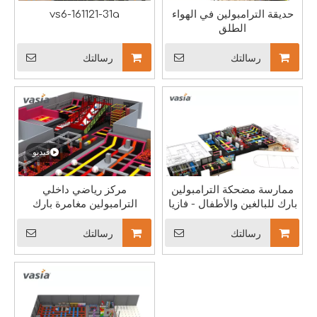
حديقة الترامبولين في الهواء
vs6-161121-31a
الطلق
رسالتك
رسالتك
أساسيات الاستثمار المبتدئ في حديقة الترامبولين
حديقة الترامبولين، والمعروفة أيضًا باسم حديقة القفز أو الحديقة الهوا
فيديو
ممارسة مضحكة الترامبولين
مركز رياضي داخلي
بارك للبالغين والأطفال - فازيا
الترامبولين مغامرة بارك
رسالتك
رسالتك