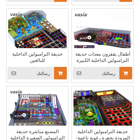
فيديو
أطفال يقفزون معدات حديقة
حديقة الترامبولين الداخلية
الترامبولين الداخلية الكبيرة
للبالغين
رسالتك
رسالتك
ملعب داخلي مذهل بمساحة 890² في الولايات المتحدة
نحن نصمم حلول ملاعب مخصصة مصممة خصيصًا لتناسب الجماليات الفريدة 
فيديو
حديقة الترامبولين الداخلية
المصنع مباشرة حديقة
المزودة بحفرة رغوية ناعمة-
الترامبولين الصغيرة الداخلية