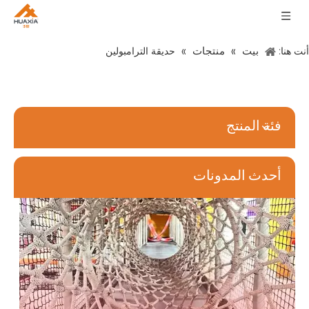
بيت
منتجات
أنت هنا:
»
»
حديقة الترامبولين
6 أفضل الأشياء حول افتتاح مركز ملعب داخلي
يعد اتخاذ القرار بإنشاء مركز ملعب داخلي مهمة صعبة. إنها تنطوي على مر
فئة المنتج
أحدث المدونات