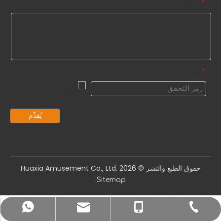
رسالة
*
رمز التحقق
*
يُقدِّم
حقوق الطبع والنشر ©️
2026
Huaxia Amusement Co., Ltd.
.
Sitemap
sale1@huaxiatoys.com
+86-577-67499999
+86-18066498819
+8618066498819