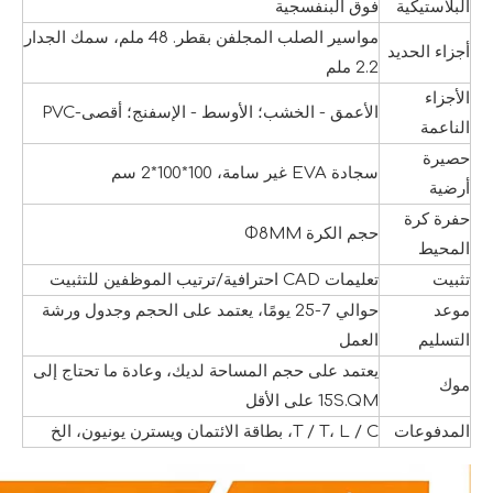
البلاستيكية
فوق البنفسجية
مواسير الصلب المجلفن بقطر. 48 ملم، سمك الجدار
أجزاء الحديد
2.2 ملم
الأجزاء
الأعمق - الخشب؛ الأوسط - الإسفنج؛ أقصى-PVC
الناعمة
حصيرة
سجادة EVA غير سامة، 100*100*2 سم
أرضية
حفرة كرة
حجم الكرة Φ8MM
المحيط
تثبيت
تعليمات CAD احترافية/ترتيب الموظفين للتثبيت
موعد
حوالي 7-25 يومًا، يعتمد على الحجم وجدول ورشة
التسليم
العمل
يعتمد على حجم المساحة لديك، وعادة ما تحتاج إلى
موك
15S.QM على الأقل
المدفوعات
T / T، L / C، بطاقة الائتمان ويسترن يونيون، الخ