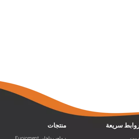
وابط سريعة
منتجات
بيت
ملعب داخلي Euqipment