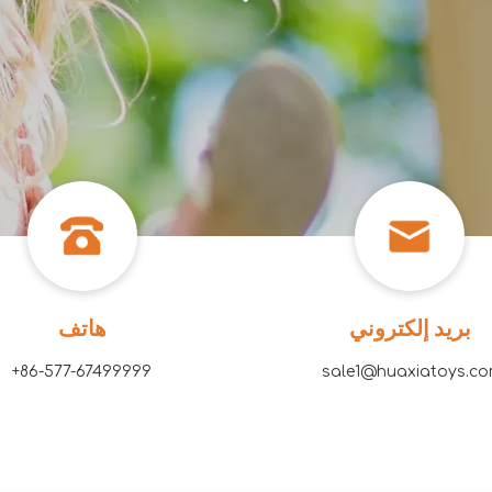
بريد إلكتروني
هاتف
86-577-67499999+
sale1@huaxiatoys.com ​​​​​​