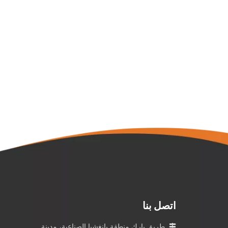
اتصل بنا

طريق بارك منطقة يانغشيا الصناعية، مدينة