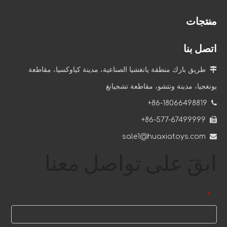
منتجات
اتصل بنا

طريق بارك منطقة يانغشيا الصناعية، مدينة كياوكسيا، مقاطعة
يونغجيا، مدينة ونتشو، مقاطعة تشجيانغ
86-18066498819+

86-577-67499999+

sale1@huaxiatoys.com

ابقَ على تواصل معنا
بريد إلكتروني
*