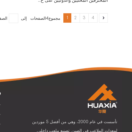
المحترفين المحليين والدوليين على ح...
1
2
3
4
مجموع4الصفحات إلى
الصف
ر
تأسست في عام 2000، وهي من أفضل 5 موردين
لمعدات الملاعب في الصين. تصنيع ملعب داخلي.