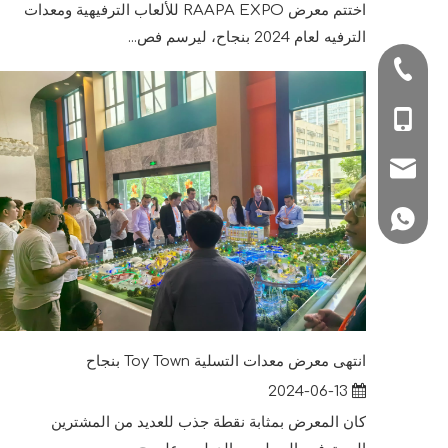
اختتم معرض RAAPA EXPO للألعاب الترفيهية ومعدات
الترفيه لعام 2024 بنجاح، ليرسم فص...
+86-577-674999
+86-1806649881
sale1@huaxiat
+8618066498819
انتهى معرض معدات التسلية Toy Town بنجاح
2024-06-13
كان المعرض بمثابة نقطة جذب للعديد من المشترين