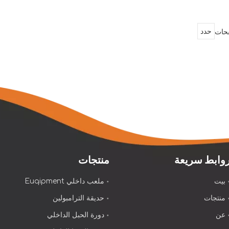
حات
حدد
وابط سريعة
منتجات
بيت
ملعب داخلي Euqipment
منتجات
حديقة الترامبولين
عن
دورة الحبل الداخلي