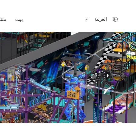
العربية
بيت
منت
بيت
مدونات
أنت هنا:
»
»
معرض