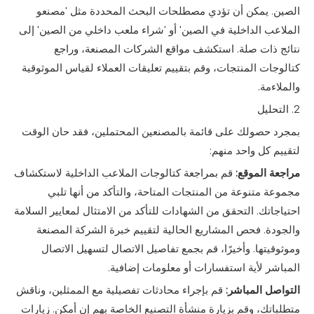
الصين. يمكن أن تؤدي مصطلحات البحث المحددة مثل 'مصنعو
الملاعب الداخلية في الصين' أو 'شراء ملعب داخلي من الصين' إلى
نتائج ذات صلة. استكشف مواقع الشركات المصنعة، وراجع
كتالوجات المنتجات، وقم بتقييم تعليقات العملاء لقياس الموثوقية
والملاءمة.
2. التحليل
بمجرد حصولك على قائمة بالمصنعين المحتملين، فقد حان الوقت
لتقييم كل واحد منهم:
مراجعة الموقع:
قم بمراجعة كتالوجات الملاعب الداخلية لاستكشاف
مجموعة متنوعة من المنتجات المتاحة، والتأكد من أنها تلبي
احتياجاتك. التحقق من الشهادات للتأكد من الامتثال لمعايير السلامة
والجودة. فحص المشاريع الحالية لتقييم خبرة الشركة المصنعة
وموثوقيتها. وأخيرًا، قم بجمع تفاصيل الاتصال لتسهيل الاتصال
المباشر لأية استفسارات أو معلومات إضافية.
التواصل المباشر:
قم بإجراء محادثات تفصيلية مع الممثلين، وناقش
متطلباتك، وقم بزيارة منشأة التصنيع الخاصة بهم إن أمكن. زيارات