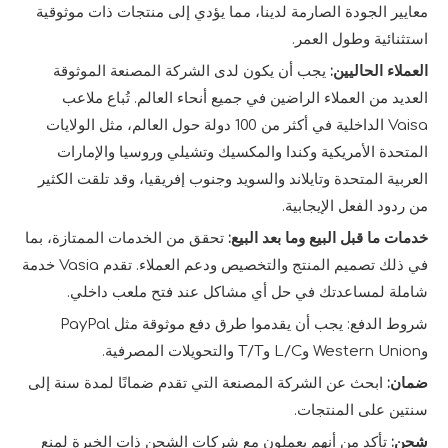
معايير الجودة الصارمة لدينا، مما يؤدي إلى منتجات ذات موثوقية
استثنائية وطول العمر.
العملاء الحاليين:
يجب أن يكون لدى الشركة المصنعة الموثوقة
العديد من العملاء الراضين في جميع أنحاء العالم. تُباع ملاعب
Vaisa الداخلية في أكثر من 100 دولة حول العالم، مثل الولايات
المتحدة الأمريكية وكندا والمكسيك وتشيلي وروسيا والإمارات
العربية المتحدة وتايلاند والسويد وجنوب إفريقيا، وقد تلقت الكثير
من ردود الفعل الإيجابية.
خدمات ما قبل البيع وما بعد البيع:
تحقق من الخدمات الممتازة، بما
في ذلك تصميم المنتج والتخصيص ودعم العملاء. تقدم Vasia خدمة
شاملة لمساعدتك في حل أي مشاكل عند فتح ملعب داخلي.
شروط الدفع: يجب أن يقدموا طرق دفع موثوقة مثل PayPal
وWestern Union وL/C وT/T والتحويلات المصرفية.
ضمان:
ابحث عن الشركة المصنعة التي تقدم ضمانًا لمدة سنة إلى
سنتين على المنتجات.
شحن:
تأكد من أنهم يعملون مع شركات الشحن ذات الخبرة لمنع