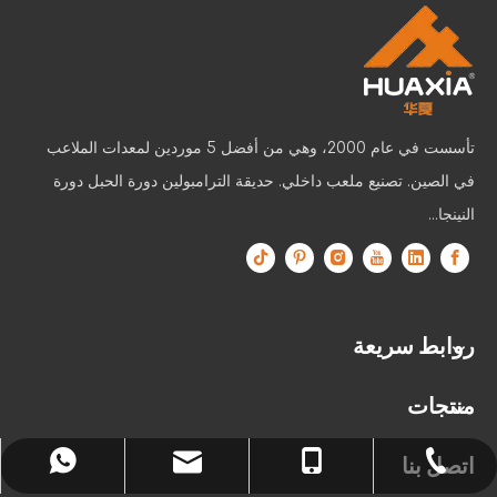
تأسست في عام 2000، وهي من أفضل 5 موردين لمعدات الملاعب
في الصين. تصنيع ملعب داخلي. حديقة الترامبولين دورة الحبل دورة
النينجا...
روابط سريعة
منتجات
اتصل بنا
sale1@huaxiatoys.com
+86-577-67499999
+86-18066498819
+8618066498819