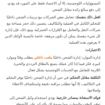
المسؤوليات اللوجستية، إلا أن الاعتماد فقط على المورد قد يؤدي
إلى دفع مبالغ زائدة مقابل الشحن.
افعل ذلك بنفسك:
تتعامل بعض الشركات مع ترتيبات الشحن داخليًا
للتحكم الكامل في العملية والتكاليف. يتضمن ذلك حجز مساحة مع
شركات النقل والتعامل مع الإقرارات الجمركية. ومع ذلك، فإن إدارة
كل شيء بنفسك يمكن أن تكون مرهقة، خاصة بالنسبة لأولئك الذين
لا يعرفون هذه العملية.
الاعتبارات:
إدارة الموارد: إدارة الشحن داخليًا
ملعب داخلي
يتطلب وقتًا وموارد
كبيرة. فكر فيما إذا كان عملك يتمتع بالنطاق الترددي والخبرة
اللازمة للتعامل مع الخدمات اللوجستية بشكل فعال.
التكلفة مقابل التحكم:
في حين أن إدارة الشحن داخليًا توفر التحكم
في التكاليف، إلا أنها تتطلب مراقبة دقيقة واستكشاف الأخطاء
وإصلاحها.
فوائد الاستعانة بمصادر خارجية:
يؤدي استخدام وكيل الشحن إلى
توفير الوقت والموارد، مما يسمح لك بالتركيز على الأنشطة