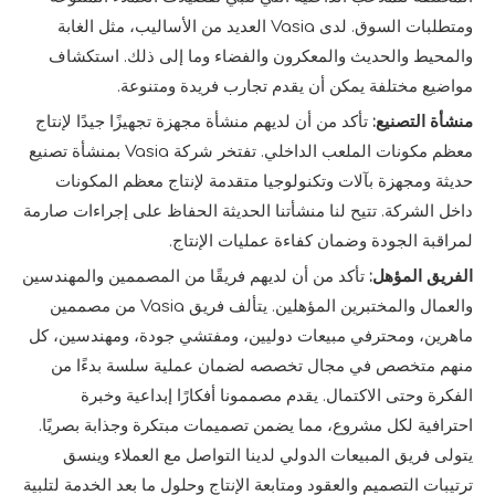
ومتطلبات السوق. لدى Vasia العديد من الأساليب، مثل الغابة
والمحيط والحديث والمعكرون والفضاء وما إلى ذلك. استكشاف
مواضيع مختلفة يمكن أن يقدم تجارب فريدة ومتنوعة.
منشأة التصنيع:
تأكد من أن لديهم منشأة مجهزة تجهيزًا جيدًا لإنتاج
معظم مكونات الملعب الداخلي. تفتخر شركة Vasia بمنشأة تصنيع
حديثة ومجهزة بآلات وتكنولوجيا متقدمة لإنتاج معظم المكونات
داخل الشركة. تتيح لنا منشأتنا الحديثة الحفاظ على إجراءات صارمة
لمراقبة الجودة وضمان كفاءة عمليات الإنتاج.
الفريق المؤهل:
تأكد من أن لديهم فريقًا من المصممين والمهندسين
والعمال والمختبرين المؤهلين. يتألف فريق Vasia من مصممين
ماهرين، ومحترفي مبيعات دوليين، ومفتشي جودة، ومهندسين، كل
منهم متخصص في مجال تخصصه لضمان عملية سلسة بدءًا من
الفكرة وحتى الاكتمال. يقدم مصممونا أفكارًا إبداعية وخبرة
احترافية لكل مشروع، مما يضمن تصميمات مبتكرة وجذابة بصريًا.
يتولى فريق المبيعات الدولي لدينا التواصل مع العملاء وينسق
ترتيبات التصميم والعقود ومتابعة الإنتاج وحلول ما بعد الخدمة لتلبية