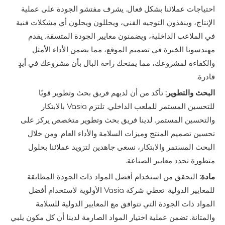
احتياجات عملائنا بشكل فعال. يشرف مفتشو الجودة على عملية
الإنتاج، وينفذون التوجيه الفني، ويحللون ويحلون أي مشكلات فنية
في الملاعب الداخلية، ويضمنون معايير الجودة المتسقة. يقدم
مهندسونا الخبرة في تصميم الموقع، مما يضمن الأداء الأمثل
والكفاءة لمشروعك، مما يمنحك راحة البال بأن مشروعك في أيدٍ
قادرة.
البحث والتطوير:
تأكد من أن لديهم فريق بحث وتطوير قويًا
للتحسين المستمر للملعب الداخلي. تلتزم Vasia بالابتكار
والتحسين المستمر. لدينا فريق بحث وتطوير متخصص يركز على
تحسين تصميم المنتج وميزات السلامة والأداء العام. ومن خلال
البحث المستمر والابتكار، نسعى جاهدين لتزويد عملائنا بحلول
متطورة تحدد معايير الصناعة.
مادة:
التحقق من استخدام أفضل المواد ذات الجودة المطابقة
للمعايير الدولية. تعطي شركة Vasia الأولوية لاستخدام أفضل
المواد ذات الجودة التي تتوافق مع المعايير الدولية للسلامة
والمتانة. تضمن عملية اختيار المواد الصارمة لدينا أن كل مكون يلبي