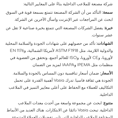
شركة مصنعة للملاعب الداخلية بناءً على المعايير التالية:
سمعة:
التأكد من أن الشركة المصنعة تتمتع بسمعة قوية في السوق.
ابحث عن المراجعات عبر الإنترنت واسأل الآخرين عن الشركة.
خبرة:
يفضل الشركات المصنعة التي تتمتع بخبرة صناعية لا تقل عن
عشر سنوات.
الشهادات:
تأكد من حصولهم على شهادات الجودة والسلامة المحلية
والدولية اللازمة، مثل ASTM F1918 لأمريكا الشمالية، وEN 1176
لأوروبا، وCE لأوروبا، وISO للعالم أجمع، وتحقق من العضوية في
منظمات مثل IPEMA وIAAPA لمزيد من الضمان.
الأسعار:
ضمان أسعار تنافسية دون المساس بالجودة والسلامة.
الجودة هي ثقافة فاسيا. تدرك Vasia أهمية القدرة على تحمل
التكاليف للعملاء مع الحفاظ على أعلى معايير التميز في الملاعب
الداخلية.
متنوع:
ابحث عن مجموعة واسعة من أحدث معدات الملاعب
الداخلية. تبحث Vasia دائمًا عن الابتكارات. هناك العديد من الأنماط
المختلفة للملاعب الداخلية التي تلبي تفضيلات العملاء المتنوعة