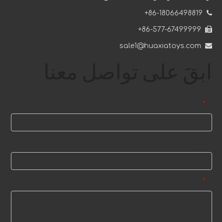
86-18066498819+

86-577-67499999+

sale1@huaxiatoys.com

ابقَ على تواصل معنا
بريد إلكتروني
*
اسم
رسالة
*