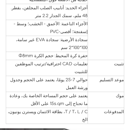
أجزاء الحديد: أنابيب الصلب المجلفن، بقطر.
48 ملم، سمك الجدار 2.2 متر
الأجزاء الناعمة: الأعمق - الخشب؛ وسط -
إسفنجة؛ أقصى-PVC
سجادة الأرضية: سجادة EVA غير سامة،
100*100*2 سم
حفرة كرة المحيط: حجم الكرة Φ8mm
تثبيت
تعليمات CAD احترافية/ترتيب الموظفين
للتثبيت
موعد التسليم
حوالي 7-25 يومًا، يعتمد على الحجم وجدول
ورشة العمل
موك
يعتمد على حجم المساحة الخاصة بك، وعادة
ما تحتاج إلى 15s.qm على الأقل
المدفوعات
T / T، L / C، بطاقة الائتمان ويسترن يونيون،
الخ