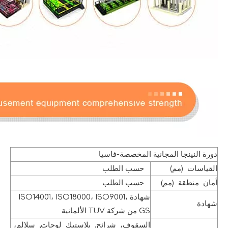
دورة النينجا المجانية المخصصة-فاسيا
القياسات (مم)
حسب الطلب
أمان منطقة (مم)
حسب الطلب
شهادة ISO14001، ISO18000، ISO9001،
شهادة
GS من شركة TUV الألمانية
السقوف، شرائح, بلاستيك لوحات, سلالم،