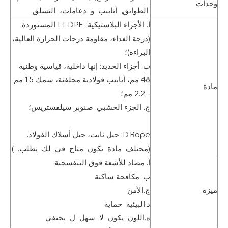
وحدات
الطوابق, أنابيب و دعامات، التسلق.
أ. الأجزاء البلاستيكية: LLDPE المستوردة
(درجة الغذاء، مقاومة درجات الحرارة العالية،
البراءة)؛
ب. أجزاء الحديد: إنها داخلية، قياسية وطنية
48 مم، أنابيب فولاذية مجلفنة، سمك 1.5 مم
مادة
- 2.2 مم؛
ج. الجزء الخشبي: صنوبر سيلفستريس؛
D.Rope: حبل ثابت، حبل أسلاك الفولاذ.
(مختلف مادة يكون متاح في لك يطلب. )
أ. مضاد للأشعة فوق البنفسجية
ب. مكافحة ساكنة
ميزة
ج.الأمن
د.البيئية حماية
ه.اللون يكون لا سهل ل يختفي