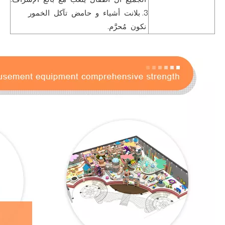
3. بلانت أشياء و حامض تآكل الخمور
نكون مُحرَّم.