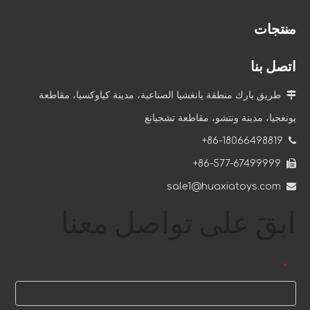
منتجات
اتصل بنا

طريق بارك منطقة يانغشيا الصناعية، مدينة كياوكسيا، مقاطعة
يونغجيا، مدينة ونتشو، مقاطعة تشجيانغ
86-18066498819+

86-577-67499999+

sale1@huaxiatoys.com

ابقَ على تواصل معنا
بريد إلكتروني
*