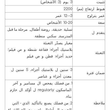
تثبيت
3 يوم (3 الأشخاص)
هبوط ارتفاع (مم)
2200
عمر يتراوح
3--12 عمر
سعة
10-20 الأشخاص
تسلية حديقة، روضة أطفال, مرحلة ما قبل
يتقدم ل
المدرسة, سكني منطقة.
معيار يصدّر التعبئة
بلاستيك أجزاء: فقاعة شنطة و ص فيلم؛
التعبئة
حديد أجزاء: قطن و ص فيلم
3 سنين ل بلاستيك أجزاء، 5 سنين ل
ضمان فترة
معدن أجزاء و عناصر
1. من فضلك يفحص ال مسامير و آخر
الماسكون regularly ل أؤكد ال حازم
بناء.
ملاحظة
2. من فضلك يصنع بالتأكيد الذي - التي
الجميع ال أطفال يلعب مع بالغ الإشراف.