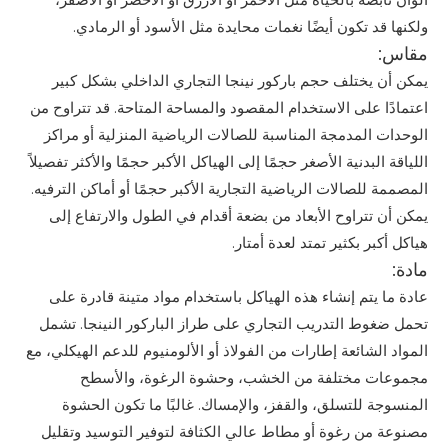
ألوان نابضة بالحياة مثل الأحمر أو الأزرق أو الأخضر أو ​​الأصفر،
ولكنها قد تكون أيضًا نغمات محايدة مثل الأسود أو الرمادي.
مقاس:
يمكن أن يختلف حجم باركور نينجا التجاري الداخلي بشكل كبير
اعتمادًا على الاستخدام المقصود والمساحة المتاحة. قد تتراوح من
الوحدات المدمجة المناسبة للصالات الرياضية المنزلية أو مراكز
اللياقة البدنية الأصغر حجمًا إلى الهياكل الأكبر حجمًا والأكثر تفصيلاً
المصممة للصالات الرياضية التجارية الأكبر حجمًا أو أماكن الترفيه.
يمكن أن تتراوح الأبعاد من بضعة أقدام في الطول والارتفاع إلى
هياكل أكبر بكثير تمتد لعدة أمتار.
مادة:
عادة ما يتم إنشاء هذه الهياكل باستخدام مواد متينة قادرة على
تحمل ضغوط التدريب التجاري على طراز الباركور النينجا. تشمل
المواد الشائعة إطارات من الفولاذ أو الألومنيوم للدعم الهيكلي، مع
مجموعات مختلفة من الخشب، وحشوة الرغوة، والأسطح
المنسوجة للتسلق، والقفز، والإمساك. غالبًا ما تكون الحشوة
مصنوعة من رغوة أو مطاط عالي الكثافة لتوفير التوسيد وتقليل