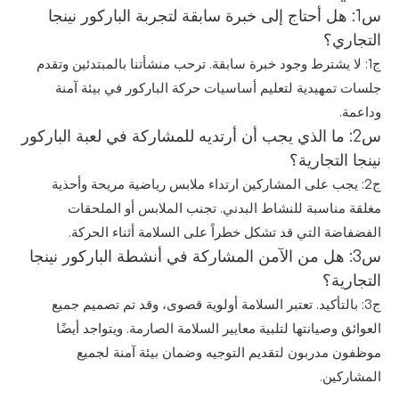
س1: هل أحتاج إلى خبرة سابقة لتجربة الباركور نينجا
التجاري؟
ج1: لا يشترط وجود خبرة سابقة. ترحب منشأتنا بالمبتدئين وتقدم
جلسات تمهيدية لتعليم أساسيات حركة الباركور في بيئة آمنة
وداعمة.
س2: ما الذي يجب أن أرتديه للمشاركة في لعبة الباركور
نينجا التجارية؟
ج2: يجب على المشاركين ارتداء ملابس رياضية مريحة وأحذية
مغلقة مناسبة للنشاط البدني. تجنب الملابس أو الملحقات
الفضفاضة التي قد تشكل خطراً على السلامة أثناء الحركة.
س3: هل من الآمن المشاركة في أنشطة الباركور نينجا
التجارية؟
ج3: بالتأكيد. تعتبر السلامة أولوية قصوى، وقد تم تصميم جميع
العوائق وصيانتها لتلبية معايير السلامة الصارمة. ويتواجد أيضًا
موظفون مدربون لتقديم التوجيه وضمان بيئة آمنة لجميع
المشاركين.