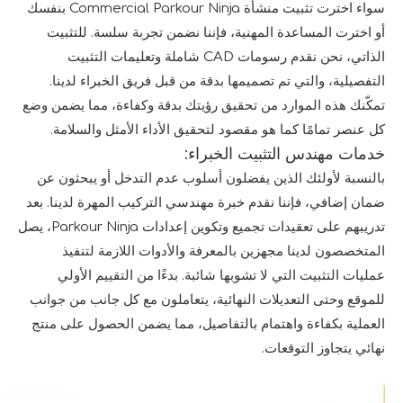
سواء اخترت تثبيت منشأة Commercial Parkour Ninja بنفسك
أو اخترت المساعدة المهنية، فإننا نضمن تجربة سلسة. للتثبيت
الذاتي، نحن نقدم رسومات CAD شاملة وتعليمات التثبيت
التفصيلية، والتي تم تصميمها بدقة من قبل فريق الخبراء لدينا.
تمكّنك هذه الموارد من تحقيق رؤيتك بدقة وكفاءة، مما يضمن وضع
كل عنصر تمامًا كما هو مقصود لتحقيق الأداء الأمثل والسلامة.
خدمات مهندس التثبيت الخبراء:
بالنسبة لأولئك الذين يفضلون أسلوب عدم التدخل أو يبحثون عن
ضمان إضافي، فإننا نقدم خبرة مهندسي التركيب المهرة لدينا. بعد
تدريبهم على تعقيدات تجميع وتكوين إعدادات Parkour Ninja، يصل
المتخصصون لدينا مجهزين بالمعرفة والأدوات اللازمة لتنفيذ
عمليات التثبيت التي لا تشوبها شائبة. بدءًا من التقييم الأولي
للموقع وحتى التعديلات النهائية، يتعاملون مع كل جانب من جوانب
العملية بكفاءة واهتمام بالتفاصيل، مما يضمن الحصول على منتج
نهائي يتجاوز التوقعات.