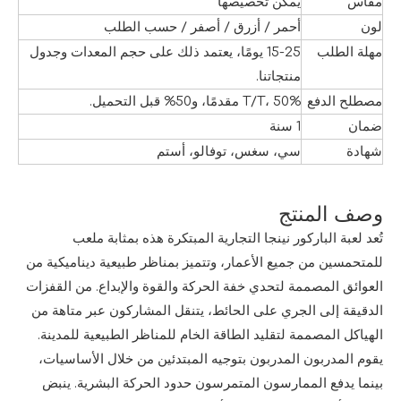
مقاس
يمكن تخصيصها
لون
أحمر / أزرق / أصفر / حسب الطلب
مهلة الطلب
15-25 يومًا، يعتمد ذلك على حجم المعدات وجدول
منتجاتنا.
مصطلح الدفع
T/T، 50% مقدمًا، و50% قبل التحميل.
ضمان
1 سنة
شهادة
سي، سغس، توفالو، أستم
وصف المنتج
تُعد لعبة الباركور نينجا التجارية المبتكرة هذه بمثابة ملعب
للمتحمسين من جميع الأعمار، وتتميز بمناظر طبيعية ديناميكية من
العوائق المصممة لتحدي خفة الحركة والقوة والإبداع. من القفزات
الدقيقة إلى الجري على الحائط، يتنقل المشاركون عبر متاهة من
الهياكل المصممة لتقليد الطاقة الخام للمناظر الطبيعية للمدينة.
يقوم المدربون المدربون بتوجيه المبتدئين من خلال الأساسيات،
بينما يدفع الممارسون المتمرسون حدود الحركة البشرية. ينبض