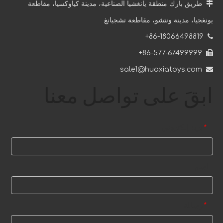

طريق بارك منطقة يانغشيا الصناعية، مدينة كياوكسيا، مقاطعة
يونغجيا، مدينة ونتشو، مقاطعة تشجيانغ
86-18066498819+

86-577-67499999+

sale1@huaxiatoys.com

ابقَ على تواصل معنا
بريد إلكتروني
*
اسم
رسالة
*