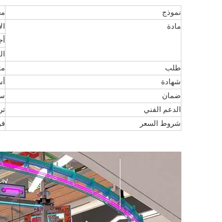
نموذج
مع
مادة
الأجزا
أجزاء 
ال
طلب
مت
شهادة
أستم
ضمان
سن
الدعم الفني
تر
شروط السعر
فو