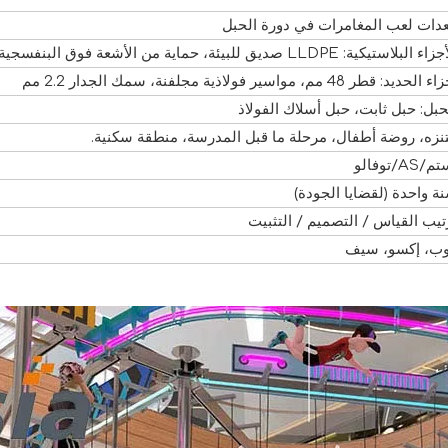
دات لعب المغامرات في دورة الحبل
ء البلاستيكية: LLDPE صديق للبيئة، حماية من الأشعة فوق البنفسجية
الحديد: قطر 48 مم، مواسير فولاذية مجلفنة، سمك الجدار 2.2 مم
حبل: حبل ثابت، حبل أسلاك الفولاذ
نزه، روضة أطفال، مرحلة ما قبل المدرسة، منطقة سكنية.
/AS/توفالو
ة واحدة (لقضايا الجودة)
تيب القياس / التصميم / التثبيت
ب، إكسو، سيف