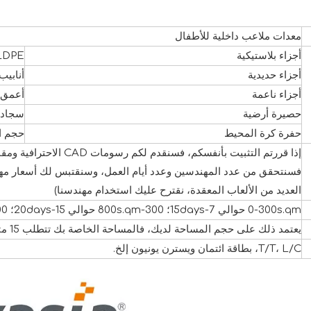
معدات ملاعب داخلية للأطفال
أجزاء بلاستيكية
LLDPE صديق للبيئة مع حماية من الأش
أجزاء حديدية
أنابيب الصل
أجزاء ناعمة
أعمق 
حصيرة أرضية
سجادة EVA غير سامة، 100*
حفرة كرة المحيط
حجم الك
إذا قررتم التثبيت بأنفسكم،
العديد من الألعاب المعقدة، نقترح عليك استخدام مهندسنا)
0-300s.qm حوالي 7-15days؛ 300-800s.qm حوالي 15-20days؛ 800-2000s.qm حوالي 20-25days
يعتمد ذلك على حجم المساحة لديك، فالمساحة الخاصة بك تتطلب 15 مترًا مربعًا على الأقل
T/T، L/C، بطاقة ائتمان ويسترن يونيون إلخ.