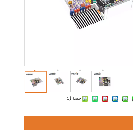
حصة ل: