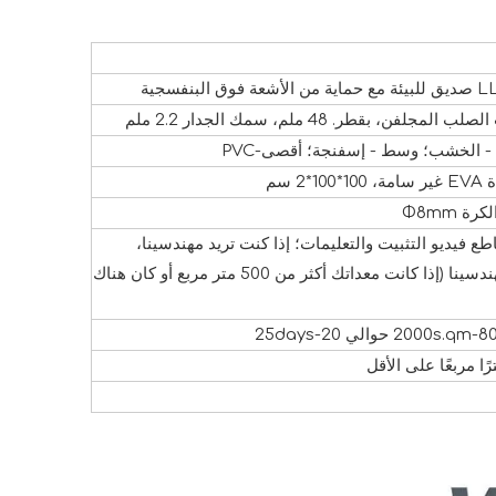
عة فوق البنفسجية
ب المجلفن، بقطر. 48 ملم، سمك الجدار 2.2 ملم
- الخشب؛ وسط - إسفنجة؛ أقصى-PVC
100*2 سم
رة Φ8mm
 فسنقدم لكم رسومات CAD الاحترافية ومقاطع فيديو التثبيت والتعليمات؛ إذا كنت تريد مهندسينا،
فسنتحقق من عدد المهندسين وعدد أيام العمل، وسنقتبس لك أسعار مهندسينا (إذا كانت معداتك أكثر من 500 متر مربع أو كان هناك