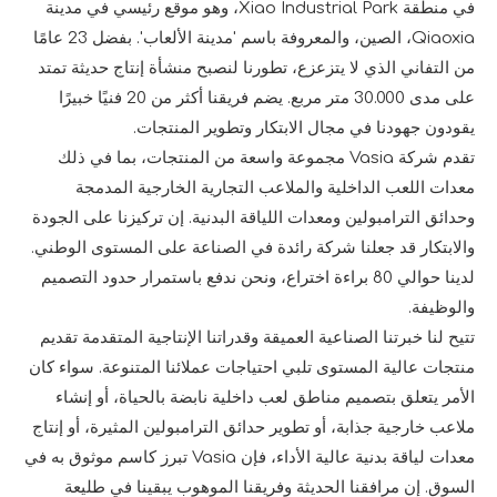
في منطقة Xiao Industrial Park، وهو موقع رئيسي في مدينة
Qiaoxia، الصين، والمعروفة باسم 'مدينة الألعاب'. بفضل 23 عامًا
من التفاني الذي لا يتزعزع، تطورنا لنصبح منشأة إنتاج حديثة تمتد
على مدى 30.000 متر مربع. يضم فريقنا أكثر من 20 فنيًا خبيرًا
يقودون جهودنا في مجال الابتكار وتطوير المنتجات.
تقدم شركة Vasia مجموعة واسعة من المنتجات، بما في ذلك
معدات اللعب الداخلية والملاعب التجارية الخارجية المدمجة
وحدائق الترامبولين ومعدات اللياقة البدنية. إن تركيزنا على الجودة
والابتكار قد جعلنا شركة رائدة في الصناعة على المستوى الوطني.
لدينا حوالي 80 براءة اختراع، ونحن ندفع باستمرار حدود التصميم
والوظيفة.
تتيح لنا خبرتنا الصناعية العميقة وقدراتنا الإنتاجية المتقدمة تقديم
منتجات عالية المستوى تلبي احتياجات عملائنا المتنوعة. سواء كان
الأمر يتعلق بتصميم مناطق لعب داخلية نابضة بالحياة، أو إنشاء
ملاعب خارجية جذابة، أو تطوير حدائق الترامبولين المثيرة، أو إنتاج
معدات لياقة بدنية عالية الأداء، فإن Vasia تبرز كاسم موثوق به في
السوق. إن مرافقنا الحديثة وفريقنا الموهوب يبقينا في طليعة