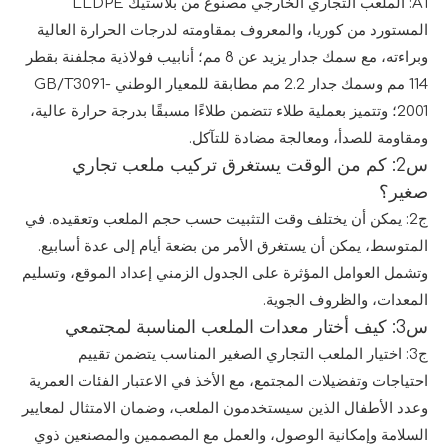
A1: الملعب التجاري الخارجي مصنوع من بلاستيك LLDPE
المستورد من كوريا، والمعروف بمقاومته لدرجات الحرارة العالية
وبراءته، مع سمك جدار يزيد عن 8 مم؛ أنابيب فولاذية مجلفنة بقطر
114 مم وسمك جدار 2.2 مم مطابقة للمعيار الوطني GB/T3091-
2001؛ وتتميز بعملية طلاء تتضمن طلاءًا مسبقًا بدرجة حرارة عالية،
ومقاومة للصدأ، ومعالجة مضادة للتآكل.
س2: كم من الوقت يستغرق تركيب ملعب تجاري
صغير؟
ج2: يمكن أن يختلف وقت التثبيت حسب حجم الملعب وتعقيده. في
المتوسط، يمكن أن يستغرق الأمر من بضعة أيام إلى عدة أسابيع.
وتشمل العوامل المؤثرة على الجدول الزمني إعداد الموقع، وتسليم
المعدات، والظروف الجوية.
س3: كيف أختار معدات الملعب المناسبة لمجتمعي
ج3: اختيار الملعب التجاري الصغير المناسب يتضمن تقييم
احتياجات وتفضيلات المجتمع، مع الأخذ في الاعتبار الفئات العمرية
وعدد الأطفال الذين سيستخدمون الملعب، وضمان الامتثال لمعايير
السلامة وإمكانية الوصول، والعمل مع المصممين والمصنعين ذوي