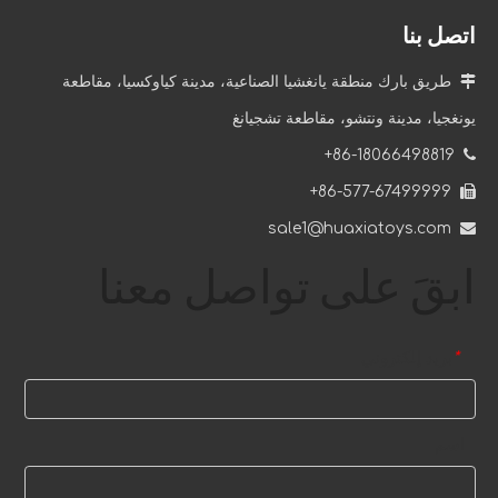
اتصل بنا

طريق بارك منطقة يانغشيا الصناعية، مدينة كياوكسيا، مقاطعة
يونغجيا، مدينة ونتشو، مقاطعة تشجيانغ
86-18066498819+

86-577-67499999+

sale1@huaxiatoys.com

ابقَ على تواصل معنا
بريد إلكتروني
*
اسم