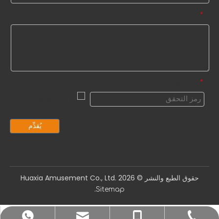
رسالة
*
رمز التحقق
*
يُقدِّم
حقوق الطبع والنشر ©️
2026
Huaxia Amusement Co., Ltd.
.
Sitemap
sale1@huaxiatoys.com
+86-577-67499999
+86-18066498819
+8618066498819