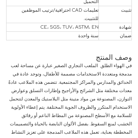
التحميل
تثبيت
تعليمات CAD احترافية/ترتيب الموظفين
للتثبيت.
شهادة
CE، SGS، TUV، ASTM، EN
ضمان
سنة واحدة
وصف المنتج
في الهواء الطلق الملعب التجاري الصغير عبارة عن مساحة لعب
مدمجة ومتعددة الاستخدامات مصممة للأطفال، وتوجد عادة في
الحدائق والمدارس والمراكز المجتمعية. تتضمن هذه الملاعب عادةً
معدات مختلفة مثل الشرائح والأراجيح وإطارات التسلق وعوارض
التوازن، المصنوعة من مواد متينة مثل البلاستيك والمعدن لتتحمل
الاستخدام المتكرر والظروف الجوية المختلفة. يتم إعطاء الأولوية
للسلامة مع الأسطح المصنوعة من المطاط الناعم أو رقائق
الخشب لمنع السقوط. بفضل الألوان النابضة بالحياة والتصميمات
المخططة بعناية، تعمل هذه الملاعب المدمجة على تعزيز النشاط