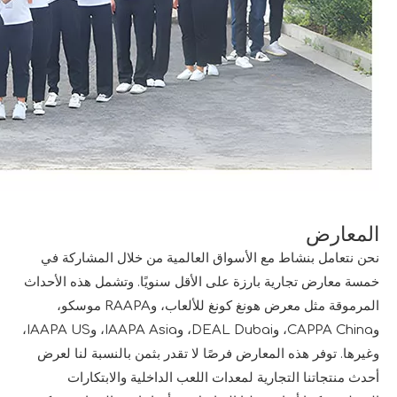
المعارض
نحن نتعامل بنشاط مع الأسواق العالمية من خلال المشاركة في
خمسة معارض تجارية بارزة على الأقل سنويًا. وتشمل هذه الأحداث
المرموقة مثل معرض هونغ كونغ للألعاب، وRAAPA موسكو،
وCAPPA China، وDEAL Dubai، وIAAPA Asia، وIAAPA US،
وغيرها. توفر هذه المعارض فرصًا لا تقدر بثمن بالنسبة لنا لعرض
أحدث منتجاتنا التجارية لمعدات اللعب الداخلية والابتكارات