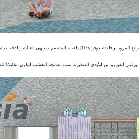
ائع المزود بزحليقة. يوفر هذا الملعب، المصمم بمنتهى العناية والدقة، بي
ضي العين وآمن للأيدي الصغيرة. تمت معالجة الخشب ليكون مقاومًا للطق