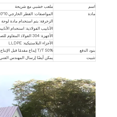
اسم
ملعب خشبي مع شريحة
مادة
المواصفات: القطر الخارجي 10*10*1.3 سم، أنبوب مجلفن مدمج 8*8 سم*1.5 مم. وهي مصنوعة من مادة PVC المبطنة بالفولاذ
الزخرفة: يتم استخدام مادة لوحة PE
الأنابيب الفولاذية: استخدام الأنابيب المجلفنة عال
الأجهزة: 304 الفولاذ المقاوم للصدأ
الأجزاء البلاستيكية: LLDPE
بنود الدفع
T/T 50% إيداع مقدمًا قبل الإنتاج، T/T 50% رصيد مقابل نسخة B/L
تثبيت
يمكن أيضًا إرسال المهندس الفني 