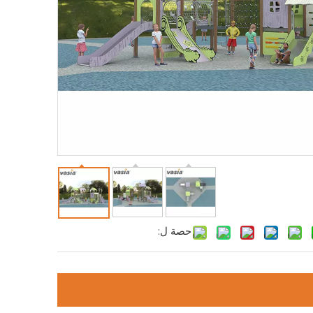
حصة ل: