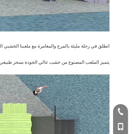
انطلق في رحلة مليئة بالمرح والمغامرة مع ملعبنا الخشبي الر
يتميز الملعب المصنوع من خشب عالي الجودة بسحر طبيعي ير
+86-577-674999
+86-1806649881